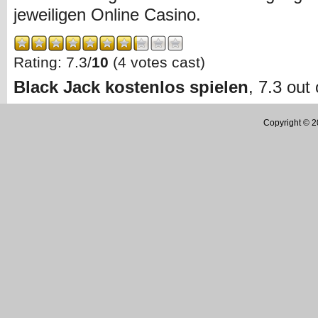
jeweiligen Online Casino.
Rating: 7.3/
10
(4 votes cast)
Black Jack kostenlos spielen
,
7.3
out 
Copyright © 