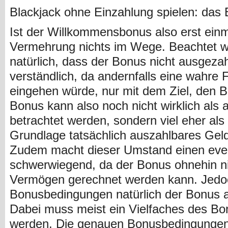
Blackjack ohne Einzahlung spielen: das
Ist der Willkommensbonus also erst einma
Vermehrung nichts im Wege. Beachtet 
natürlich, dass der Bonus nicht ausgeza
verständlich, da andernfalls eine wahre
eingehen würde, nur mit dem Ziel, den 
Bonus kann also noch nicht wirklich als
betrachtet werden, sondern viel eher als
Grundlage tatsächlich auszahlbares Ge
Zudem macht dieser Umstand einen even
schwerwiegend, da der Bonus ohnehin n
Vermögen gerechnet werden kann. Jedoch
Bonusbedingungen natürlich der Bonus a
Dabei muss meist ein Vielfaches des B
werden. Die genauen Bonusbedingungen e