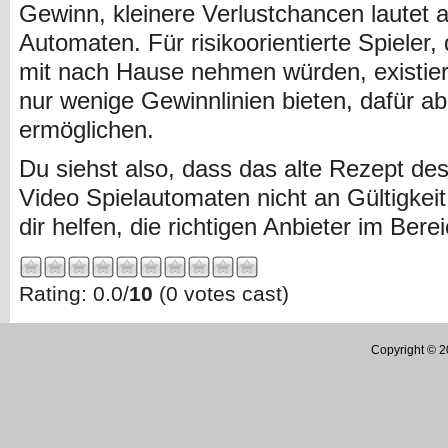
Gewinn, kleinere Verlustchancen lautet 
Automaten. Für risikoorientierte Spieler
mit nach Hause nehmen würden, existie
nur wenige Gewinnlinien bieten, dafür 
ermöglichen.
Du siehst also, dass das alte Rezept de
Video Spielautomaten nicht an Gültigkeit
dir helfen, die richtigen Anbieter im Bere
Rating: 0.0/
10
(0 votes cast)
Copyright © 